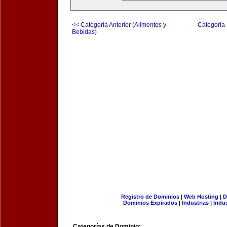
<< Categoria Anterior (Alimentos y
Categoria 
Bebidas)
Registro de Dominios
|
Web Hosting
|
D
Dominios Expirados
|
Industrias
|
Indu
Categorías de Dominio: