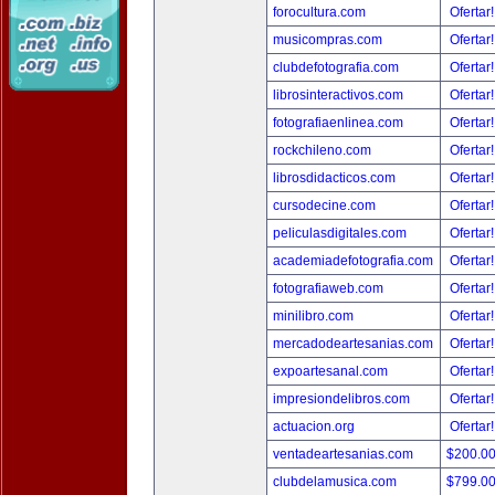
forocultura.com
Ofertar
musicompras.com
Ofertar
clubdefotografia.com
Ofertar
librosinteractivos.com
Ofertar
fotografiaenlinea.com
Ofertar
rockchileno.com
Ofertar
librosdidacticos.com
Ofertar
cursodecine.com
Ofertar
peliculasdigitales.com
Ofertar
academiadefotografia.com
Ofertar
fotografiaweb.com
Ofertar
minilibro.com
Ofertar
mercadodeartesanias.com
Ofertar
expoartesanal.com
Ofertar
impresiondelibros.com
Ofertar
actuacion.org
Ofertar
ventadeartesanias.com
$200.0
clubdelamusica.com
$799.0