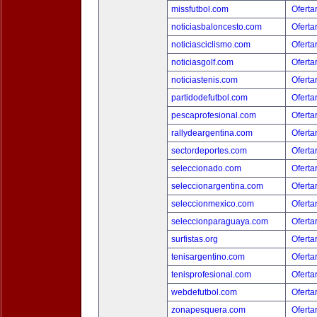
missfutbol.com
Oferta
noticiasbaloncesto.com
Oferta
noticiasciclismo.com
Oferta
noticiasgolf.com
Oferta
noticiastenis.com
Oferta
partidodefutbol.com
Oferta
pescaprofesional.com
Oferta
rallydeargentina.com
Oferta
sectordeportes.com
Oferta
seleccionado.com
Oferta
seleccionargentina.com
Oferta
seleccionmexico.com
Oferta
seleccionparaguaya.com
Oferta
surfistas.org
Oferta
tenisargentino.com
Oferta
tenisprofesional.com
Oferta
webdefutbol.com
Oferta
zonapesquera.com
Oferta