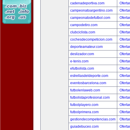
cadenadeportiva.com
Oferta
campeonatoargentino.com
Oferta
campeonatodefutbol.com
Oferta
campodetiro.com
Oferta
clubciclista.com
Oferta
cochesdecompeticion.com
Oferta
deporteamateur.com
Oferta
deslizador.com
Oferta
e-tenis.com
Oferta
efutbolista.com
Oferta
estrellasdeldeporte.com
Oferta
eventosbarcelona.com
Oferta
futbolenlaweb.com
Oferta
futbolistaprofesional.com
Oferta
futbolplayero.com
Oferta
futbolprimera.com
Oferta
gestiondecompetencias.com
Oferta
guiadebuceo.com
Oferta