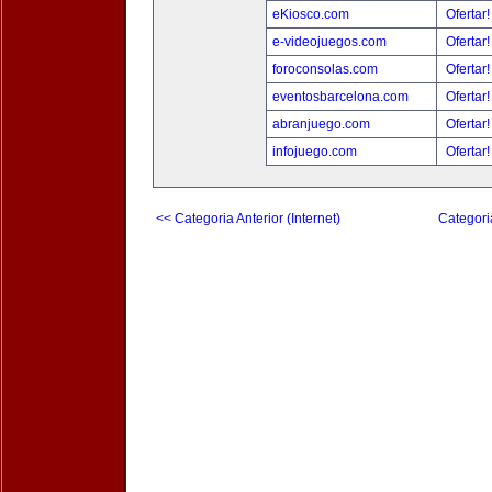
eKiosco.com
Ofertar
e-videojuegos.com
Ofertar
foroconsolas.com
Ofertar
eventosbarcelona.com
Ofertar
abranjuego.com
Ofertar
infojuego.com
Ofertar
<< Categoria Anterior (Internet)
Categori