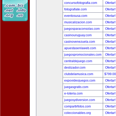
concursofotografia.com
Ofertar
fotografiate.com
Ofertar
eventosusa.com
Ofertar
musicalizacion.com
Ofertar
juegosparaconsolas.com
Ofertar
casinouruguay.com
Ofertar
casinovenezuela.com
Ofertar
apuestasenlaweb.com
Ofertar
juegospromocionales.com
Ofertar
centraldejuego.com
Ofertar
deslizador.com
Ofertar
clubdelamusica.com
$799.0
expovideojuegos.com
Ofertar
juegasgratis.com
Ofertar
e-loteria.com
Ofertar
juegosydiversion.com
Ofertar
compartirfotos.com
Ofertar
coleccionables.org
Ofertar