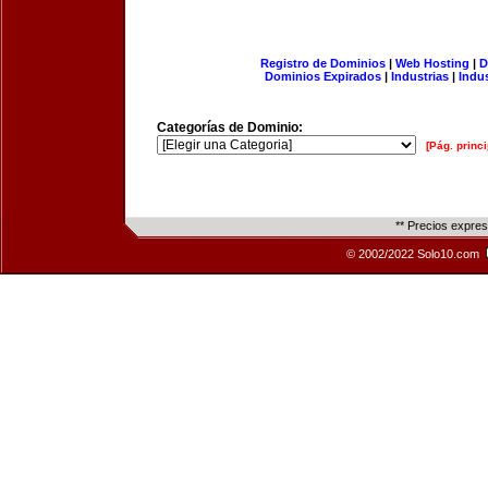
Registro de Dominios
|
Web Hosting
|
D
Dominios Expirados
|
Industrias
|
Indu
Categorías de Dominio:
[Pág. princi
** Precios expre
© 2002/2022 Solo10.com