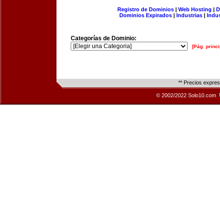
Registro de Dominios
|
Web Hosting
|
D
Dominios Expirados
|
Industrias
|
Indu
Categorías de Dominio:
[Pág. princi
** Precios expre
© 2002/2022 Solo10.com