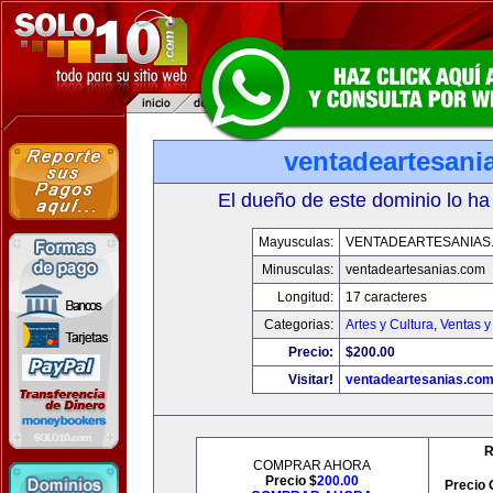
ventadeartesani
El dueño de este dominio lo ha
Mayusculas:
VENTADEARTESANIAS
Minusculas:
ventadeartesanias.com
Longitud:
17 caracteres
Categorias:
Artes y Cultura
,
Ventas y
Precio:
$200.00
Visitar!
ventadeartesanias.co
R
COMPRAR AHORA
Precio $
200.00
Precio 