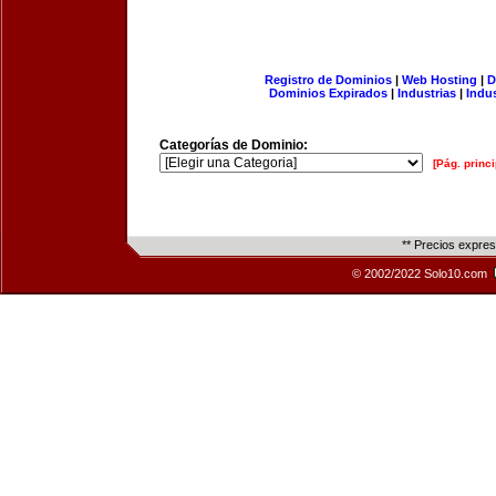
Registro de Dominios
|
Web Hosting
|
D
Dominios Expirados
|
Industrias
|
Indu
Categorías de Dominio:
[Pág. princi
** Precios expre
© 2002/2022 Solo10.com