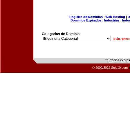
Registro de Dominios
|
Web Hosting
|
D
Dominios Expirados
|
Industrias
|
Indu
Categorías de Dominio:
[Pág. princi
** Precios expre
© 2002/2022 Solo10.com