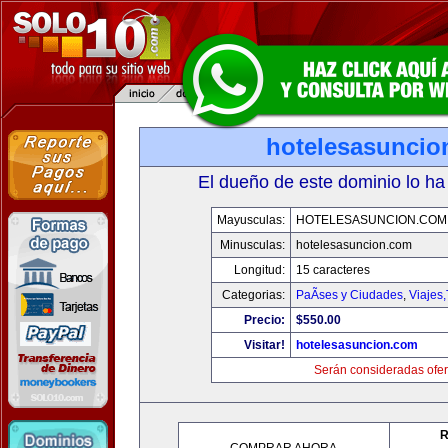
hotelesasuncio
El dueño de este dominio lo ha
Mayusculas:
HOTELESASUNCION.COM
Minusculas:
hotelesasuncion.com
Longitud:
15 caracteres
Categorias:
PaÃ­ses y Ciudades
,
Viajes
Precio:
$550.00
Visitar!
hotelesasuncion.com
Serán consideradas ofer
R