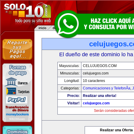
celujuegos.
El dueño de este dominio lo ha
Mayusculas:
CELUJUEGOS.COM
Minusculas:
celujuegos.com
Longitud:
10 caracteres
Categorias:
Comunicaciones y TelefonÃ­a
,
J
Precio:
Realizar una oferta!
Visitar!
celujuegos.com
Serán consideradas ofer
Realizar una Oferta