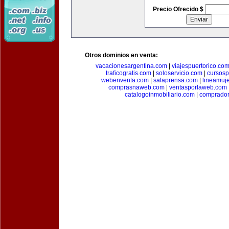
Precio Ofrecido $
Otros dominios en venta:
vacacionesargentina.com
|
viajespuertorico.co
traficogratis.com
|
soloservicio.com
|
cursosp
webenventa.com
|
salaprensa.com
|
lineamuj
comprasnaweb.com
|
ventasporlaweb.com
catalogoinmobiliario.com
|
comprador