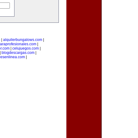
m
|
alquilerbungalows.com
|
araprofesionales.com
|
er.com
|
celujuegos.com
|
|
blogdescargas.com
|
esenlinea.com
|