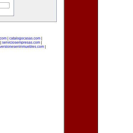
.com
|
catalogocasas.com
|
|
serviciosempresas.com
|
versioneseninmuebles.com
|