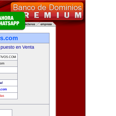
os.com
 puesto en Venta
TIVOS.COM
.com
a!
s.com
tas