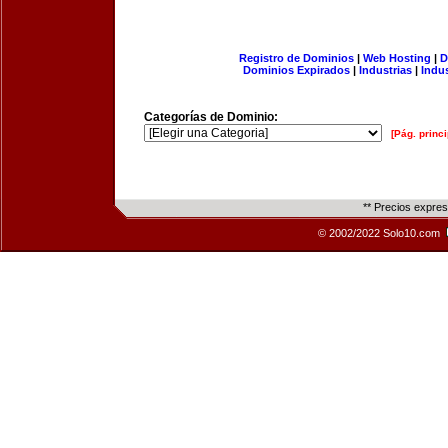
Registro de Dominios
|
Web Hosting
|
D
Dominios Expirados
|
Industrias
|
Indu
Categorías de Dominio:
[Pág. princi
** Precios expre
© 2002/2022 Solo10.com