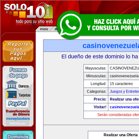
casinovenezuel
El dueño de este dominio lo ha
Mayusculas:
CASINOVENEZ
Minusculas:
casinovenezuela
Longitud:
15 caracteres
Categorias:
Juegos y Entrete
Precio:
Realizar una ofe
Visitar!
casinovenezuel
Serán consideradas ofer
Realizar una Oferta