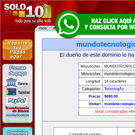
mundotecnologi
El dueño de este dominio lo ha
Mayusculas:
MUNDOTECNOLO
Minusculas:
mundotecnologico
Longitud:
16 caracteres
Categorias:
TecnologÃ­a
Precio:
$690.00
Visitar!
mundotecnologic
Serán consideradas ofer
R