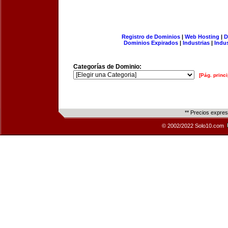
Registro de Dominios
|
Web Hosting
|
D
Dominios Expirados
|
Industrias
|
Indu
Categorías de Dominio:
[Pág. princi
** Precios expre
© 2002/2022 Solo10.com