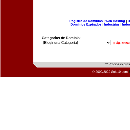
Registro de Dominios
|
Web Hosting
|
D
Dominios Expirados
|
Industrias
|
Indu
Categorías de Dominio:
[Pág. princi
** Precios expre
© 2002/2022 Solo10.com