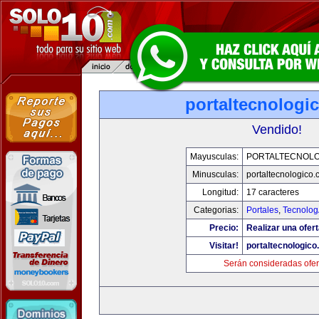
portaltecnologi
Vendido!
Mayusculas:
PORTALTECNOL
Minusculas:
portaltecnologico
Longitud:
17 caracteres
Categorias:
Portales
,
Tecnolog
Precio:
Realizar una ofert
Visitar!
portaltecnologic
Serán consideradas ofer