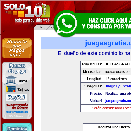
juegasgratis
El dueño de este dominio lo ha
Mayusculas:
JUEGASGRATI
Minusculas:
juegasgratis.co
Longitud:
12 caracteres
Categorias:
Juegos y Entret
Precio:
Realizar una of
Visitar!
juegasgratis.c
Serán consideradas ofer
Realizar una Oferta