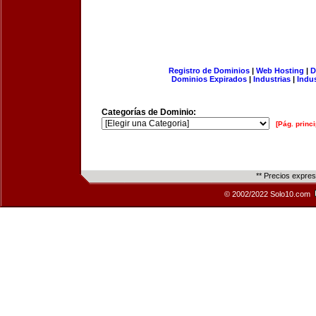
Registro de Dominios
|
Web Hosting
|
D
Dominios Expirados
|
Industrias
|
Indu
Categorías de Dominio:
[Pág. princi
** Precios expre
© 2002/2022 Solo10.com