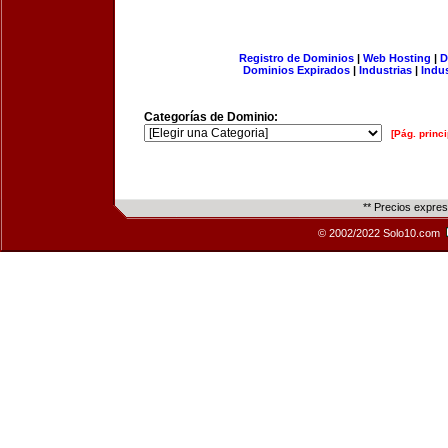
Registro de Dominios
|
Web Hosting
|
D
Dominios Expirados
|
Industrias
|
Indu
Categorías de Dominio:
[Pág. princi
** Precios expre
© 2002/2022 Solo10.com