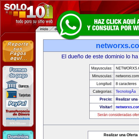
networxs.c
El dueño de este dominio lo ha
Mayusculas:
NETWORXS.
Minusculas:
networxs.com
Longitud:
8 caracteres
Categorias:
TecnologÃ­a
Precio:
Realizar una 
Visitar!
networxs.co
Serán consideradas ofer
Realizar una Oferta