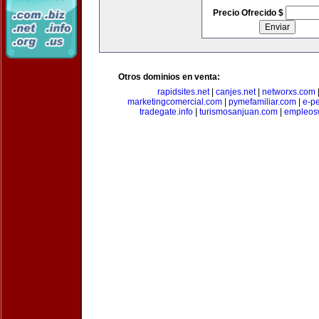
Precio Ofrecido $
Otros dominios en venta:
rapidsites.net
|
canjes.net
|
networxs.com
marketingcomercial.com
|
pymefamiliar.com
|
e-pe
tradegate.info
|
turismosanjuan.com
|
empleos